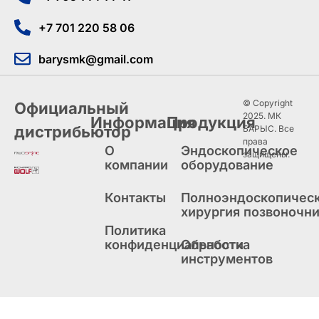
+7 701 220 58 06
barysmk@gmail.com
© Copyright
Официальный
2025. МК
Информация
Продукция
дистрибьютор
БАРЫС. Все
права
О
Эндоскопическое
защищены.
компании
оборудование
Контакты
Полноэндоскопичес
хирургия позвоночн
Политика
конфиденциальности
Обработка
инструментов