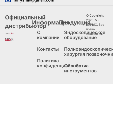
© Copyright
Официальный
2025. МК
Информация
Продукция
дистрибьютор
БАРЫС. Все
права
О
Эндоскопическое
защищены.
компании
оборудование
Контакты
Полноэндоскопичес
хирургия позвоночн
Политика
конфиденциальности
Обработка
инструментов