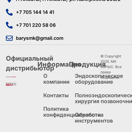
+7 705 144 14 41
+7 701 220 58 06
barysmk@gmail.com
© Copyright
Официальный
2025. МК
Информация
Продукция
дистрибьютор
БАРЫС. Все
права
О
Эндоскопическое
защищены.
компании
оборудование
Контакты
Полноэндоскопичес
хирургия позвоночн
Политика
конфиденциальности
Обработка
инструментов