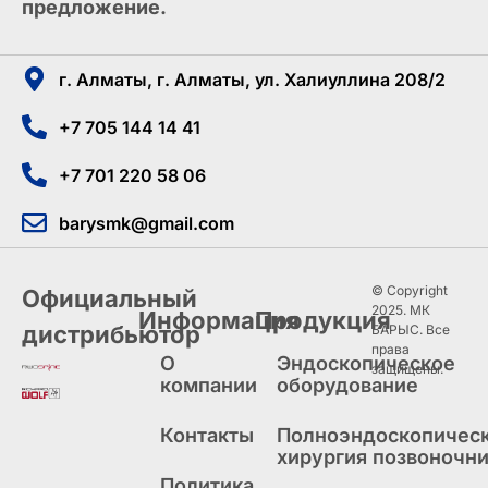
предложение.
г. Алматы, г. Алматы, ул. Халиуллина 208/2
+7 705 144 14 41
+7 701 220 58 06
barysmk@gmail.com
© Copyright
Официальный
2025. МК
Информация
Продукция
дистрибьютор
БАРЫС. Все
права
О
Эндоскопическое
защищены.
компании
оборудование
Контакты
Полноэндоскопичес
хирургия позвоночн
Политика