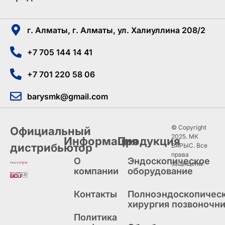
г. Алматы, г. Алматы, ул. Халиуллина 208/2
+7 705 144 14 41
+7 701 220 58 06
barysmk@gmail.com
© Copyright
Официальный
2025. МК
Информация
Продукция
дистрибьютор
БАРЫС. Все
права
О
Эндоскопическое
защищены.
компании
оборудование
Контакты
Полноэндоскопичес
хирургия позвоночн
Политика