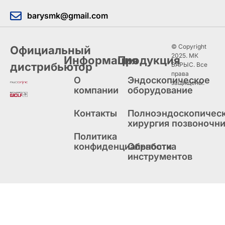
barysmk@gmail.com
© Copyright
Официальный
2025. МК
Информация
Продукция
дистрибьютор
БАРЫС. Все
права
О
Эндоскопическое
защищены.
компании
оборудование
Контакты
Полноэндоскопичес
хирургия позвоночн
Политика
конфиденциальности
Обработка
инструментов